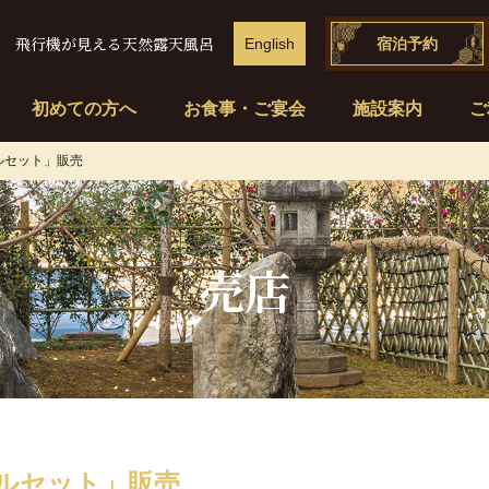
飛行機が見える天然露天風呂
English
宿泊予約
初めての方へ
お食事・ご宴会
施設案内
ご
ルセット」販売
売店
ルセット」販売