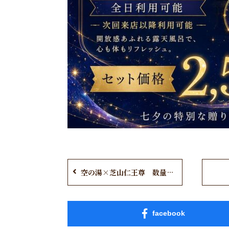
空の湯×芝山仁王尊 数量限定「七夕特別御朱印」
facebook