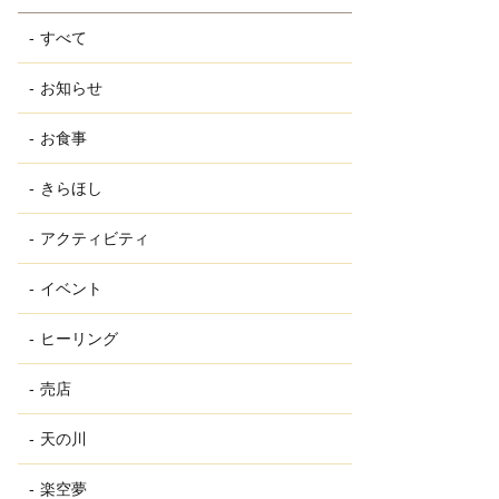
すべて
お知らせ
お食事
きらほし
アクティビティ
イベント
ヒーリング
売店
天の川
楽空夢