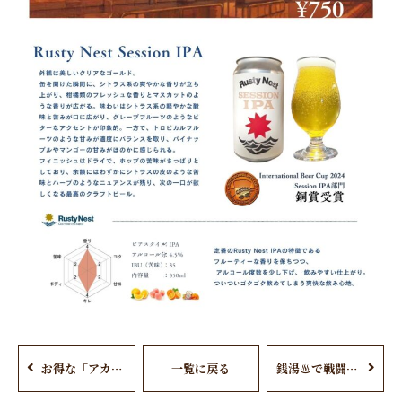
お得な「アカスリ」コースですっきりと
一覧に戻る
銭湯♨で戦闘
？！コ