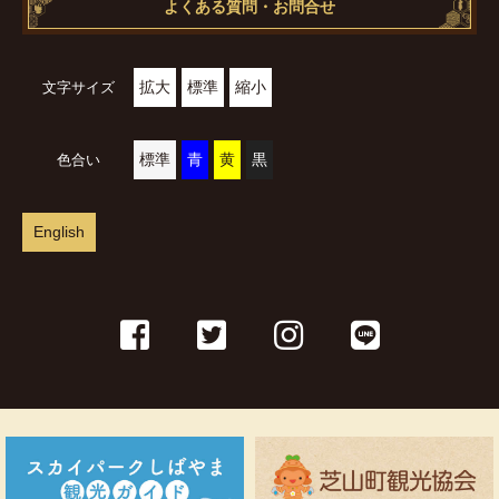
よくある質問・お問合せ
拡大
標準
縮小
文字サイズ
標準
青
黄
黒
色合い
English