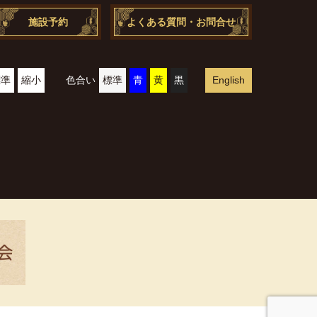
施設予約
よくある質問・お問合せ
標準
縮小
色合い
標準
青
黄
黒
English