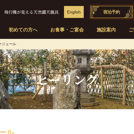
飛行機が見える天然露天風呂
English
宿泊予約
初めての方へ
お食事・ご宴会
施設案内
ご
ケジュール
ヒーリング
ール