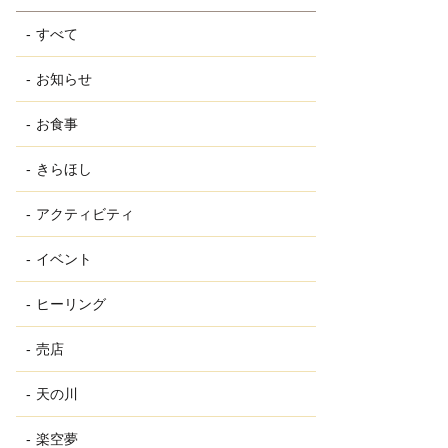
すべて
お知らせ
お食事
きらほし
アクティビティ
イベント
ヒーリング
売店
天の川
楽空夢