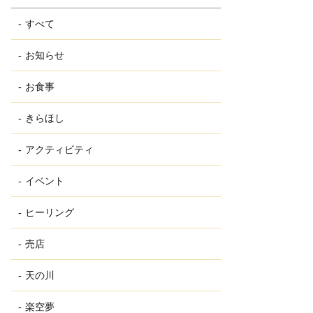
すべて
お知らせ
お食事
きらほし
アクティビティ
イベント
ヒーリング
売店
天の川
楽空夢