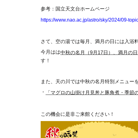
参考：国立天文台ホームページ
https://www.nao.ac.jp/astro/sky/2024/09-topi
さて、空の湯では毎月、満月の日には入浴
今月はは
中秋の名月（9月17日）、満月の日（
す！
また、天の川では中秋の名月特別メニュー
・
「マグロの山掛け月見丼と豚角煮・季節の天
この機会に是非ご来館ください！