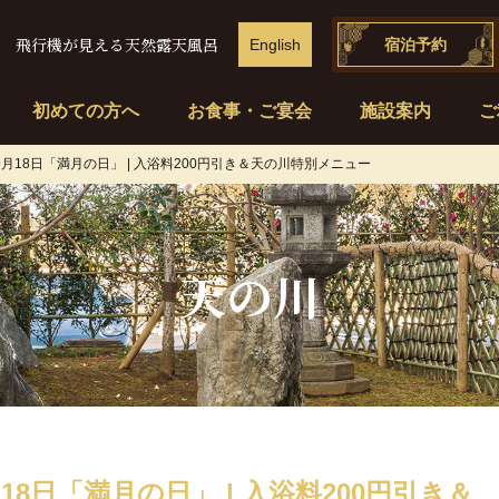
飛行機が見える天然露天風呂
English
宿泊予約
初めての方へ
お食事・ご宴会
施設案内
ご
月18日「満月の日」 | 入浴料200円引き＆天の川特別メニュー
天の川
18日「満月の日」 | 入浴料200円引き＆