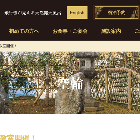
飛行機が見える天然露天風呂
English
宿泊予約
初めての方へ
お食事・ご宴会
施設案内
ご
車教室開催！
空輪
車教室開催！