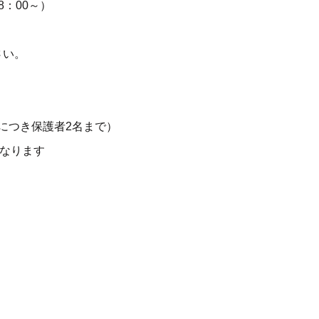
 8：00～）
さい。
人につき保護者2名まで）
となります