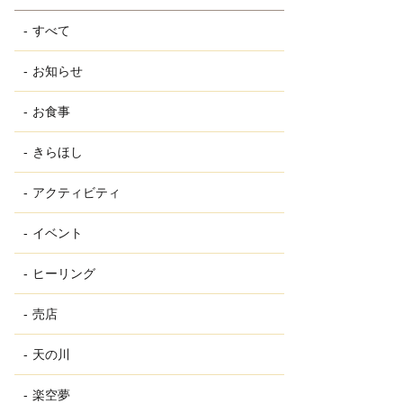
すべて
お知らせ
お食事
きらほし
アクティビティ
イベント
ヒーリング
売店
天の川
楽空夢