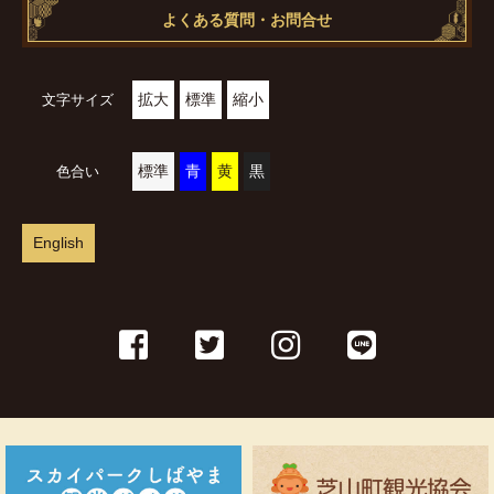
よくある質問・お問合せ
拡大
標準
縮小
文字サイズ
標準
青
黄
黒
色合い
English