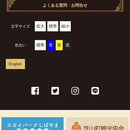
よくある質問・お問合せ
拡大
標準
縮小
文字サイズ
標準
青
黄
黒
色合い
English