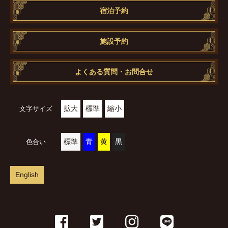
宿泊予約
施設予約
よくある質問・お問合せ
拡大
標準
縮小
文字サイズ
標準
青
黄
黒
色合い
English