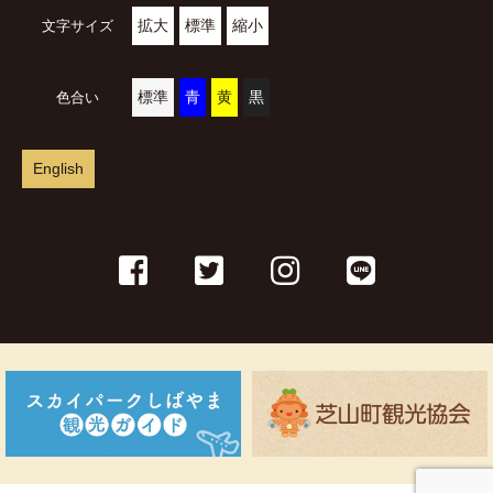
拡大
標準
縮小
文字サイズ
標準
青
黄
黒
色合い
English