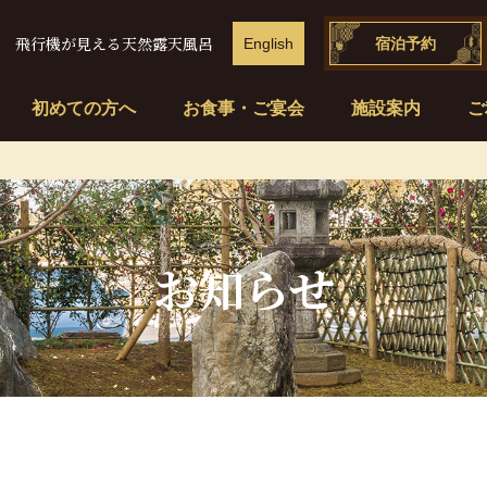
飛行機が見える天然露天風呂
English
宿泊予約
初めての方へ
お食事・ご宴会
施設案内
ご
お知らせ